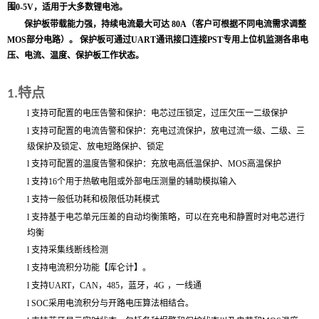
围0-5V，适用于大多数锂电池。
保护板带载能力强，持续电流最大可达
80A
（客户可根据不同电流需求调整
MOS部分电路）。 保护板可通过UART通讯接口连接PST专用上位机监测各串电
压、电流、温度、保护板工作状态。
特点
1.
l
支持可配置的电压告警和保护：电芯过压锁定，过压欠压一二级保护
l
支持可配置的电流告警和保护：充电过流保护，放电过流一级、二级、三
级保护及锁定、放电短路保护、锁定
l
支持可配置的温度告警和保护：充放电高低温保护、MOS高温保护
l
支持16个用于热敏电阻或外部电压测量的辅助模拟输入
l
支持一般低功耗和极限低功耗模式
l
支持基于电芯单元压差的自动均衡策略，可以在充电和静置时对电芯进行
均衡
l
支持采集线断线检测
l
支持电流积分功能【库仑计】。
l
支持UART，CAN，485，蓝牙，4G
，一线通
l
SOC采用电流积分与开路电压算法相结合。